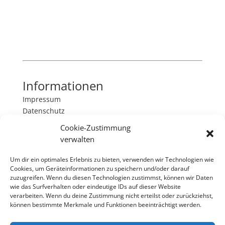
Informationen
Impressum
Datenschutz
Cookie-Zustimmung
Kontakt
verwalten
as-friseurbedarf
Um dir ein optimales Erlebnis zu bieten, verwenden wir Technologien wie
Bahrenfelder Chaussee 57
Cookies, um Geräteinformationen zu speichern und/oder darauf
22761 Hamburg
zuzugreifen. Wenn du diesen Technologien zustimmst, können wir Daten
040/8905263
wie das Surfverhalten oder eindeutige IDs auf dieser Website
verarbeiten. Wenn du deine Zustimmung nicht erteilst oder zurückziehst,
E-Mail:
info@as-friseurbedarf.net
können bestimmte Merkmale und Funktionen beeinträchtigt werden.
Follow us