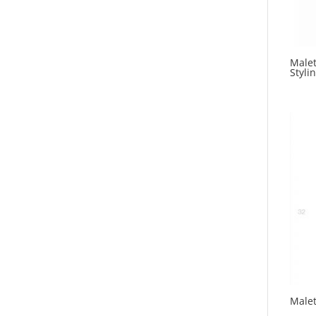
Male
Styli
Malet