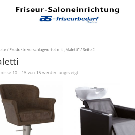
eite
/
Produkte verschlagwortet mit „Maletti“
/ Seite 2
letti
nisse 10 – 15 von 15 werden angezeigt