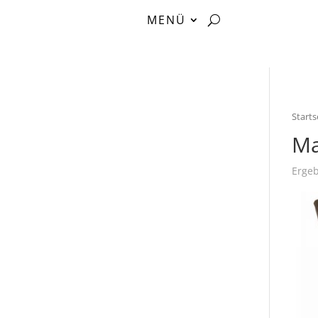
MENÜ
Starts
Ma
Ergeb