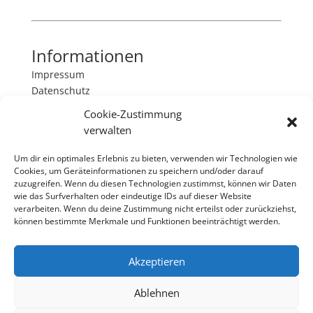
Informationen
Impressum
Datenschutz
Cookie-Zustimmung
Kontakt
verwalten
as-friseurbedarf
Um dir ein optimales Erlebnis zu bieten, verwenden wir Technologien wie
Bahrenfelder Chaussee 57
Cookies, um Geräteinformationen zu speichern und/oder darauf
22761 Hamburg
zuzugreifen. Wenn du diesen Technologien zustimmst, können wir Daten
040/8905263
wie das Surfverhalten oder eindeutige IDs auf dieser Website
verarbeiten. Wenn du deine Zustimmung nicht erteilst oder zurückziehst,
E-Mail:
info@as-friseurbedarf.net
können bestimmte Merkmale und Funktionen beeinträchtigt werden.
Follow us
Akzeptieren
Ablehnen