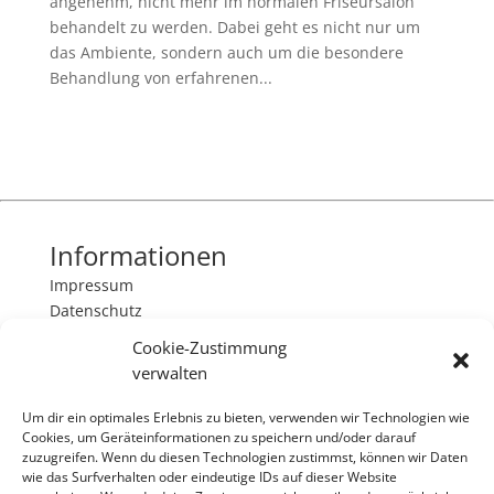
angenehm, nicht mehr im normalen Friseursalon
behandelt zu werden. Dabei geht es nicht nur um
das Ambiente, sondern auch um die besondere
Behandlung von erfahrenen...
Informationen
Impressum
Datenschutz
Cookie-Zustimmung
Kontakt
verwalten
as-friseurbedarf
Um dir ein optimales Erlebnis zu bieten, verwenden wir Technologien wie
Bahrenfelder Chaussee 57
Cookies, um Geräteinformationen zu speichern und/oder darauf
22761 Hamburg
zuzugreifen. Wenn du diesen Technologien zustimmst, können wir Daten
040/8905263
wie das Surfverhalten oder eindeutige IDs auf dieser Website